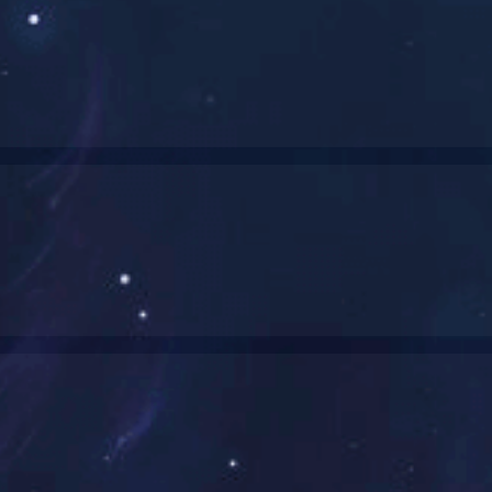
联系方式
在线留言
技术服务
伊特-致力于成为全球智能装备领军企业
在线留言