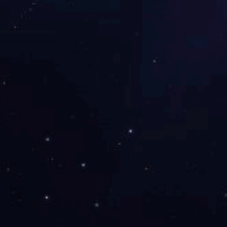
产品中心
EV
刚性链
定制化升降台
智能机器人
视频号
公众号
抖音号
舞台机械