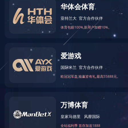
首页
产品咨询表
伊特-致力于成为全球智能装备领军企业
刚性链
升降台