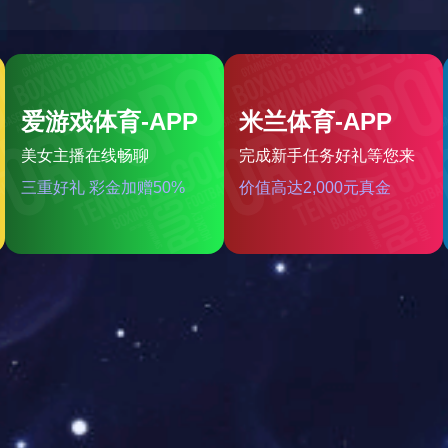
了解更多 →
(中国)