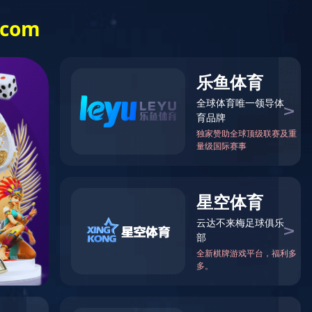
Language
新闻动态
产品咨询
服务支持
关于伊特
联系我们