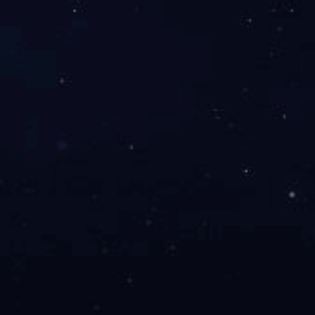
伊特
联系伊特技术团队
EC
介
获取定制化解决方案
程
誉
18032816787
化
展
support@ksthemes.com
订阅我们的最新动态
订阅