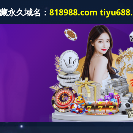
网站首页
产品中心
解决方案
联系我们
行业领先的刚性链技术完整方案供应商