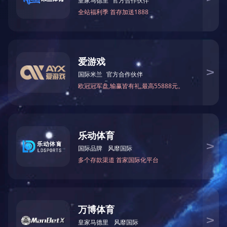
即刻咨询，开启智能驱动之旅
您是否正在为特定的物料搬运难题而困扰？您是否在寻找一种更高
效、更经济的开云网页版登录入口-开云online(中国)方式？您是否想
了解刚性链如何能具体应用于您的生产流程，为您带来实实在在的效
益提升？别再犹豫！现在就联系伊特的专家顾问团队。
免费方案咨询
无论您处于项目的哪个阶段，我们都乐于为您提供初步的技术交流和
方案建议。